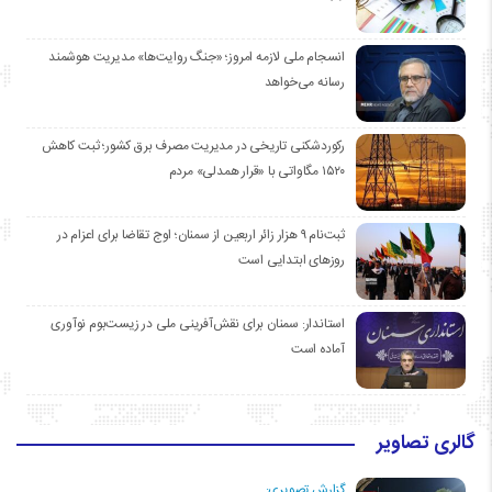
انسجام ملی لازمه امروز؛ «جنگ روایت‌ها» مدیریت هوشمند
رسانه می‌خواهد
رکوردشکنی تاریخی در مدیریت مصرف برق کشور؛ ثبت کاهش
۱۵۲۰ مگاواتی با «قرار همدلی» مردم
ثبت‌نام ۹ هزار زائر اربعین از سمنان؛ اوج تقاضا برای اعزام در
روزهای ابتدایی است
استاندار: سمنان برای نقش‌آفرینی ملی در زیست‌بوم نوآوری
آماده است
گالری تصاویر
گزارش تصویری: