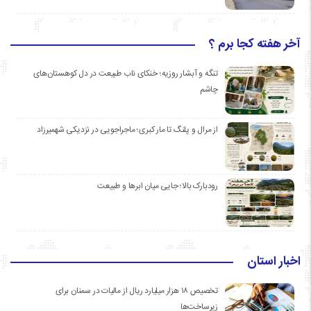
آخر هفته کجا برم ؟
تنگه و آبشار روزیه؛ خنکای ناب طبیعت در دل کوهستان‌های
چاشم
از مرال و پلنگ تا مار کبری؛ ماجراجویی در نزدیکی شهمیرزاد
رودبارک بالا؛ جایی میان ابرها و طبیعت
اخبار استان
تخصیص ۱۸ هزار میلیارد ریال از مالیات در سمنان برای
زیرساخت‌ها