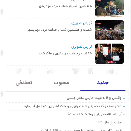
هفتادمین شب از حماسه مردم مهدیشهر
گزارش تصویری:
شصت و هشتمین شب از حماسه مردم مهدیشهر
گزارش تصویری:
۶۵ شب از حماسه مهدیشهری ها گذشت
جدید
محبوب
تصادفی
واکنش یوفا به غیبت طارمی مقابل چلسی
اعلام سقف و کف حمایتی شاخص/بورس تحت فشار این دو عامل قرار دارد
آیا رشد اقتصادی ایران مثبت شده است؟
هفت راز سال ۲۰۲۰
قاسمی‌نژاد: رحمتی مخالفتی با حضور من در استقلال نداشت