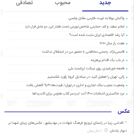
جدید
محبوب
تصادفی
واکنش یوفا به غیبت طارمی مقابل چلسی
اعلام سقف و کف حمایتی شاخص/بورس تحت فشار این دو عامل قرار دارد
آیا رشد اقتصادی ایران مثبت شده است؟
هفت راز سال ۲۰۲۰
قاسمی‌نژاد: رحمتی مخالفتی با حضور من در استقلال نداشت
در باب یک اقدام پرهزینه
فاجعه خورشیدی روی نیمکت ارزشمند ملی
زالی: تهران را تعطیل کنید؛ در مبتلایان کرونا رکورد شکستیم
وضعیت عجیب ملک تجاری و اداری در تهران/ قیمت‌ها ۳۰% کاهش یافت
مردِ خاکستری انتخابات ۱۴۰۰ آمد /دردسر کلاب هاوس برای کاندیداها
عکس
اقدامی زیبا در راستای ترویج فرهنگ شهادت در مهدیشهر ؛ عکس‌های زیبای شهدا بر
دیوار یادمان
1 سال پیش