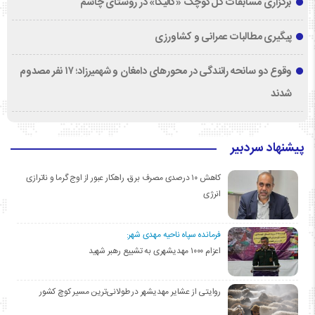
برگزاری مسابقات گل‌کوچک «کالیگا» در روستای چاشم
پیگیری مطالبات عمرانی و کشاورزی
وقوع دو سانحه رانندگی در محورهای دامغان و شهمیرزاد؛ ۱۷ نفر مصدوم
شدند
پیشنهاد سردبیر
کاهش ۱۰ درصدی مصرف برق، راهکار عبور از اوج گرما و ناترازی
انرژی
فرمانده سپاه ناحیه مهدی شهر:
اعزام ۱۰۰۰ مهدیشهری به تشییع رهبر شهید
روایتی از عشایر مهدیشهر در طولانی‌ترین مسیر کوچ کشور