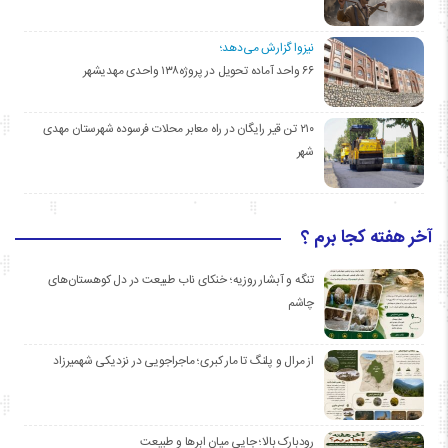
نیزوا گزارش می‌دهد؛
۶۶ واحد آماده تحویل در پروژه۱۳۸ واحدی مهدیشهر
۲۱۰ تن قیر رایگان در راه معابر محلات فرسوده شهرستان مهدی
شهر
آخر هفته کجا برم ؟
تنگه و آبشار روزیه؛ خنکای ناب طبیعت در دل کوهستان‌های
چاشم
از مرال و پلنگ تا مار کبری؛ ماجراجویی در نزدیکی شهمیرزاد
رودبارک بالا؛ جایی میان ابرها و طبیعت