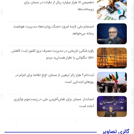
تخصیص ۱۸ هزار میلیارد ریال از مالیات در سمنان برای
زیرساخت‌ها
انسجام ملی لازمه امروز؛ «جنگ روایت‌ها» مدیریت هوشمند
رسانه می‌خواهد
رکوردشکنی تاریخی در مدیریت مصرف برق کشور؛ ثبت کاهش
۱۵۲۰ مگاواتی با «قرار همدلی» مردم
ثبت‌نام ۹ هزار زائر اربعین از سمنان؛ اوج تقاضا برای اعزام در
روزهای ابتدایی است
استاندار: سمنان برای نقش‌آفرینی ملی در زیست‌بوم نوآوری
آماده است
گالری تصاویر