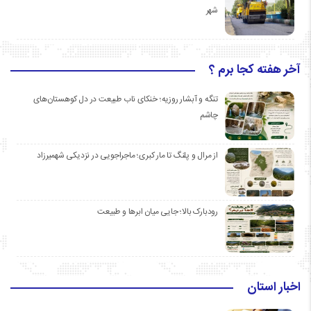
شهر
آخر هفته کجا برم ؟
تنگه و آبشار روزیه؛ خنکای ناب طبیعت در دل کوهستان‌های
چاشم
از مرال و پلنگ تا مار کبری؛ ماجراجویی در نزدیکی شهمیرزاد
رودبارک بالا؛ جایی میان ابرها و طبیعت
اخبار استان