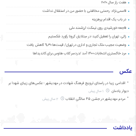
هفت راز سال ۲۰۲۰
قاسمی‌نژاد: رحمتی مخالفتی با حضور من در استقلال نداشت
در باب یک اقدام پرهزینه
فاجعه خورشیدی روی نیمکت ارزشمند ملی
زالی: تهران را تعطیل کنید؛ در مبتلایان کرونا رکورد شکستیم
وضعیت عجیب ملک تجاری و اداری در تهران/ قیمت‌ها ۳۰% کاهش یافت
مردِ خاکستری انتخابات ۱۴۰۰ آمد /دردسر کلاب هاوس برای کاندیداها
عکس
اقدامی زیبا در راستای ترویج فرهنگ شهادت در مهدیشهر ؛ عکس‌های زیبای شهدا بر
دیوار یادمان
1 سال پیش
مردم مهدیشهر در جشن ۴۵ سالگیِ انقلاب
2 سال پیش
یادداشت