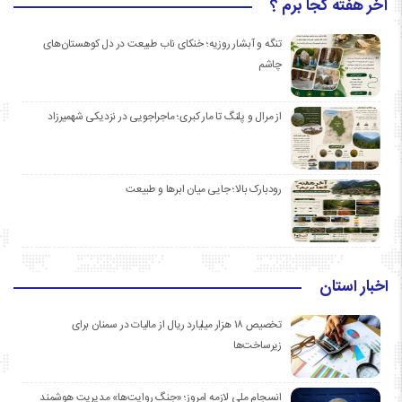
آخر هفته کجا برم ؟
تنگه و آبشار روزیه؛ خنکای ناب طبیعت در دل کوهستان‌های
چاشم
از مرال و پلنگ تا مار کبری؛ ماجراجویی در نزدیکی شهمیرزاد
رودبارک بالا؛ جایی میان ابرها و طبیعت
اخبار استان
تخصیص ۱۸ هزار میلیارد ریال از مالیات در سمنان برای
زیرساخت‌ها
انسجام ملی لازمه امروز؛ «جنگ روایت‌ها» مدیریت هوشمند