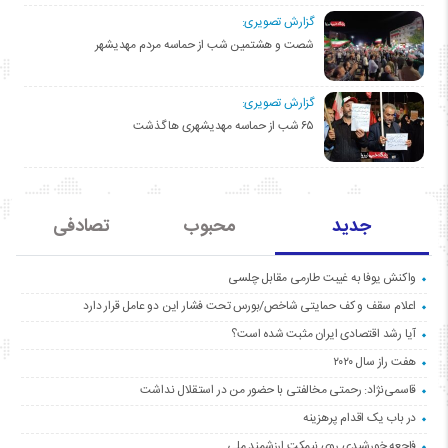
گزارش تصویری:
شصت و هشتمین شب از حماسه مردم مهدیشهر
گزارش تصویری:
۶۵ شب از حماسه مهدیشهری ها گذشت
جدید
محبوب
تصادفی
واکنش یوفا به غیبت طارمی مقابل چلسی
اعلام سقف و کف حمایتی شاخص/بورس تحت فشار این دو عامل قرار دارد
آیا رشد اقتصادی ایران مثبت شده است؟
هفت راز سال ۲۰۲۰
قاسمی‌نژاد: رحمتی مخالفتی با حضور من در استقلال نداشت
در باب یک اقدام پرهزینه
فاجعه خورشیدی روی نیمکت ارزشمند ملی