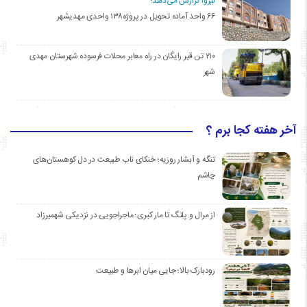
نیزوا گزارش می‌دهد؛
۶۶ واحد آماده تحویل در پروژه۱۳۸ واحدی مهدیشهر
۲۱۰ تن قیر رایگان در راه معابر محلات فرسوده شهرستان مهدی
شهر
آخر هفته کجا برم ؟
تنگه و آبشار روزیه؛ خنکای ناب طبیعت در دل کوهستان‌های
چاشم
از مرال و پلنگ تا مار کبری؛ ماجراجویی در نزدیکی شهمیرزاد
رودبارک بالا؛ جایی میان ابرها و طبیعت