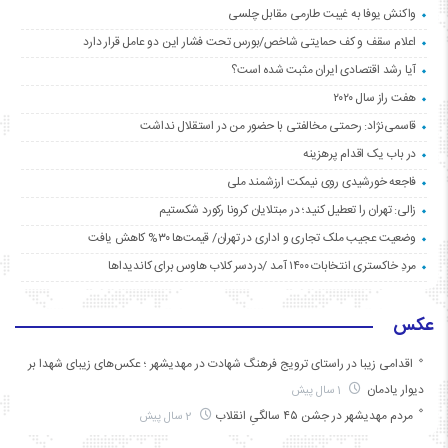
واکنش یوفا به غیبت طارمی مقابل چلسی
اعلام سقف و کف حمایتی شاخص/بورس تحت فشار این دو عامل قرار دارد
آیا رشد اقتصادی ایران مثبت شده است؟
هفت راز سال ۲۰۲۰
قاسمی‌نژاد: رحمتی مخالفتی با حضور من در استقلال نداشت
در باب یک اقدام پرهزینه
فاجعه خورشیدی روی نیمکت ارزشمند ملی
زالی: تهران را تعطیل کنید؛ در مبتلایان کرونا رکورد شکستیم
وضعیت عجیب ملک تجاری و اداری در تهران/ قیمت‌ها ۳۰% کاهش یافت
مردِ خاکستری انتخابات ۱۴۰۰ آمد /دردسر کلاب هاوس برای کاندیداها
عکس
اقدامی زیبا در راستای ترویج فرهنگ شهادت در مهدیشهر ؛ عکس‌های زیبای شهدا بر
دیوار یادمان
1 سال پیش
مردم مهدیشهر در جشن ۴۵ سالگیِ انقلاب
2 سال پیش