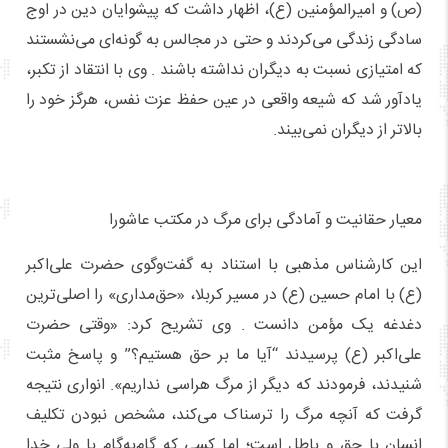
(ص) و امیرالمؤمنین (ع)، اظهار داشت که پیشوایان دین در اوج
سادگی زندگی می‌کردند و حتی در مجالس به گونه‌ای می‌نشستند
که امتیازی نسبت به دیگران نداشته باشند . وی با انتقاد از تکبر،
یادآور شد که شیعه واقعی در عین حفظ عزت نفس، هرگز خود را
بالاتر از دیگران نمی‌بیند.
معیار حقانیت و آمادگی برای مرگ در مکتب عاشورا
این کارشناس مذهبی با استناد به گفت‌وگوی حضرت علی‌اکبر
(ع) با امام حسین (ع) در مسیر کربلا، «حق‌مداری» را اصلی‌ترین
دغدغه یک مؤمن دانست . وی تشریح کرد: «وقتی حضرت
علی‌اکبر (ع) پرسیدند “آیا ما بر حق هستیم؟” و پاسخ مثبت
شنیدند، فرمودند که دیگر از مرگ هراسی نداریم». انواری نتیجه
گرفت که آنچه مرگ را ترسناک می‌کند، مشخص نبودن تکلیف
انسان با حق و باطل است؛ اما کسی که گام‌به‌گام با ولی خدا