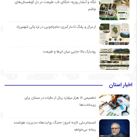
تنگه و آبشار روزیه؛ خنکای ناب طبیعت در دل کوهستان‌های
چاشم
از مرال و پلنگ تا مار کبری؛ ماجراجویی در نزدیکی شهمیرزاد
رودبارک بالا؛ جایی میان ابرها و طبیعت
اخبار استان
تخصیص ۱۸ هزار میلیارد ریال از مالیات در سمنان برای
زیرساخت‌ها
انسجام ملی لازمه امروز؛ «جنگ روایت‌ها» مدیریت هوشمند
رسانه می‌خواهد