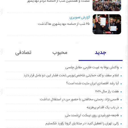
شصت و هشتمین شب از حماسه مردم مهدیشهر
گزارش تصویری:
۶۵ شب از حماسه مهدیشهری ها گذشت
جدید
محبوب
تصادفی
واکنش یوفا به غیبت طارمی مقابل چلسی
اعلام سقف و کف حمایتی شاخص/بورس تحت فشار این دو عامل قرار دارد
آیا رشد اقتصادی ایران مثبت شده است؟
هفت راز سال ۲۰۲۰
قاسمی‌نژاد: رحمتی مخالفتی با حضور من در استقلال نداشت
در باب یک اقدام پرهزینه
فاجعه خورشیدی روی نیمکت ارزشمند ملی
زالی: تهران را تعطیل کنید؛ در مبتلایان کرونا رکورد شکستیم