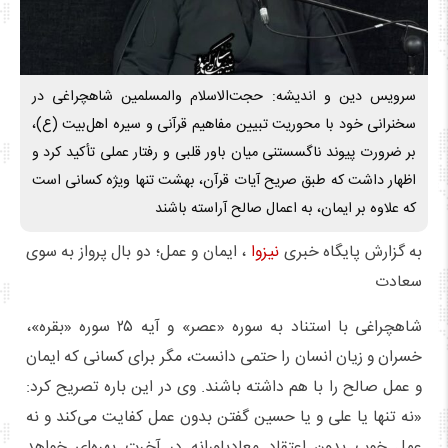
سرویس دین و اندیشه: حجت‌الاسلام والمسلمین شاهچراغی در
سخنرانی خود با محوریت تبیین مفاهیم قرآنی و سیره اهل‌بیت (ع)،
بر ضرورت پیوند ناگسستنی میان باور قلبی و رفتار عملی تأکید کرد و
اظهار داشت که طبق صریح آیات قرآن، بهشت تنها ویژه کسانی است
که علاوه بر ایمان، به اعمال صالح آراسته باشند
به گزارش پایگاه خبری
نیزوا
، ایمان و عمل؛ دو بال پرواز به سوی
سعادت
شاهچراغی با استناد به سوره «عصر» و آیه ۲۵ سوره «بقره»،
خسران و زیان انسان را حتمی دانست، مگر برای کسانی که ایمان
و عمل صالح را با هم داشته باشند. وی در این باره تصریح کرد:
«نه تنها یا علی و یا حسین گفتن بدون عمل کفایت می‌کند و نه
عمل خوب بدون اعتقاد معادباورانه در آخرت بهره‌ای خواهد