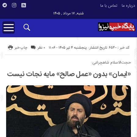
درباره ما
تماس با ما
شنبه, ۱۷ مرداد , ۱۴۰۵
کد خبر : 6540
تاریخ انتشار : پنجشنبه ۴ تیر ۱۴۰۵ - ۱۱:۰۶
۰ نظر
چاپ خبر
حجت‌الاسلام شاهچراغی:
«ایمان» بدون «عمل صالح» مایه نجات نیست