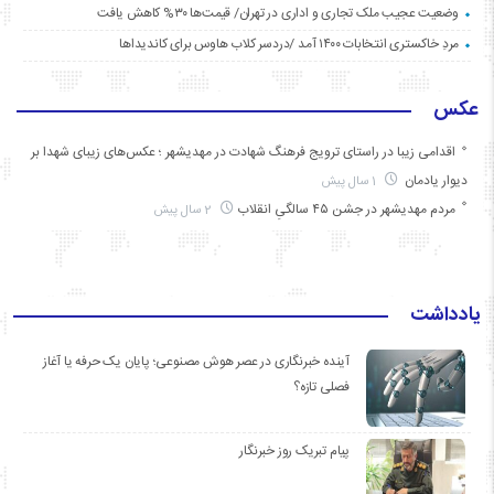
وضعیت عجیب ملک تجاری و اداری در تهران/ قیمت‌ها ۳۰% کاهش یافت
مردِ خاکستری انتخابات ۱۴۰۰ آمد /دردسر کلاب هاوس برای کاندیداها
عکس
اقدامی زیبا در راستای ترویج فرهنگ شهادت در مهدیشهر ؛ عکس‌های زیبای شهدا بر
دیوار یادمان
1 سال پیش
مردم مهدیشهر در جشن ۴۵ سالگیِ انقلاب
2 سال پیش
یادداشت
آینده خبرنگاری در عصر هوش مصنوعی؛ پایان یک حرفه یا آغاز
فصلی تازه؟
پیام تبریک روز خبرنگار