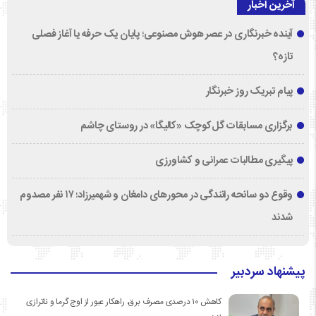
آخرین اخبار
آینده خبرنگاری در عصر هوش مصنوعی؛ پایان یک حرفه یا آغاز فصلی
تازه؟
پیام تبریک روز خبرنگار
برگزاری مسابقات گل‌کوچک «کالیگا» در روستای چاشم
پیگیری مطالبات عمرانی و کشاورزی
وقوع دو سانحه رانندگی در محورهای دامغان و شهمیرزاد؛ ۱۷ نفر مصدوم
شدند
پیشنهاد سردبیر
کاهش ۱۰ درصدی مصرف برق، راهکار عبور از اوج گرما و ناترازی