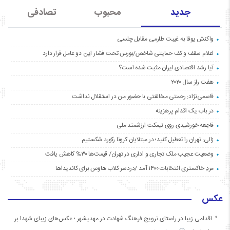
جدید
محبوب
تصادفی
واکنش یوفا به غیبت طارمی مقابل چلسی
اعلام سقف و کف حمایتی شاخص/بورس تحت فشار این دو عامل قرار دارد
آیا رشد اقتصادی ایران مثبت شده است؟
هفت راز سال ۲۰۲۰
قاسمی‌نژاد: رحمتی مخالفتی با حضور من در استقلال نداشت
در باب یک اقدام پرهزینه
فاجعه خورشیدی روی نیمکت ارزشمند ملی
زالی: تهران را تعطیل کنید؛ در مبتلایان کرونا رکورد شکستیم
وضعیت عجیب ملک تجاری و اداری در تهران/ قیمت‌ها ۳۰% کاهش یافت
مردِ خاکستری انتخابات ۱۴۰۰ آمد /دردسر کلاب هاوس برای کاندیداها
عکس
اقدامی زیبا در راستای ترویج فرهنگ شهادت در مهدیشهر ؛ عکس‌های زیبای شهدا بر