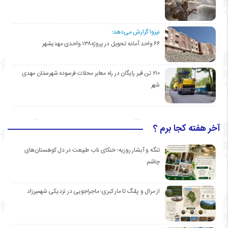
نیزوا گزارش می‌دهد؛
۶۶ واحد آماده تحویل در پروژه۱۳۸ واحدی مهدیشهر
۲۱۰ تن قیر رایگان در راه معابر محلات فرسوده شهرستان مهدی
شهر
آخر هفته کجا برم ؟
تنگه و آبشار روزیه؛ خنکای ناب طبیعت در دل کوهستان‌های
چاشم
از مرال و پلنگ تا مار کبری؛ ماجراجویی در نزدیکی شهمیرزاد