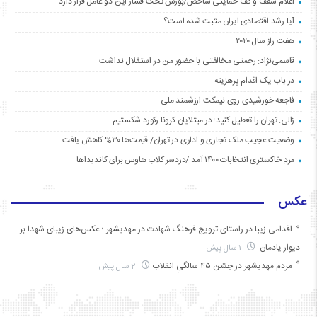
اعلام سقف و کف حمایتی شاخص/بورس تحت فشار این دو عامل قرار دارد
آیا رشد اقتصادی ایران مثبت شده است؟
هفت راز سال ۲۰۲۰
قاسمی‌نژاد: رحمتی مخالفتی با حضور من در استقلال نداشت
در باب یک اقدام پرهزینه
فاجعه خورشیدی روی نیمکت ارزشمند ملی
زالی: تهران را تعطیل کنید؛ در مبتلایان کرونا رکورد شکستیم
وضعیت عجیب ملک تجاری و اداری در تهران/ قیمت‌ها ۳۰% کاهش یافت
مردِ خاکستری انتخابات ۱۴۰۰ آمد /دردسر کلاب هاوس برای کاندیداها
عکس
اقدامی زیبا در راستای ترویج فرهنگ شهادت در مهدیشهر ؛ عکس‌های زیبای شهدا بر
دیوار یادمان
1 سال پیش
مردم مهدیشهر در جشن ۴۵ سالگیِ انقلاب
2 سال پیش