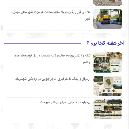
۲۱۰ تن قیر رایگان در راه معابر محلات فرسوده شهرستان مهدی
شهر
آخر هفته کجا برم ؟
تنگه و آبشار روزیه؛ خنکای ناب طبیعت در دل کوهستان‌های
چاشم
از مرال و پلنگ تا مار کبری؛ ماجراجویی در نزدیکی شهمیرزاد
رودبارک بالا؛ جایی میان ابرها و طبیعت