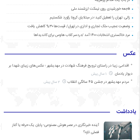
فاجعه خورشیدی روی نیمکت ارزشمند ملی
زالی: تهران را تعطیل کنید؛ در مبتلایان کرونا رکورد شکستیم
وضعیت عجیب ملک تجاری و اداری در تهران/ قیمت‌ها ۳۰% کاهش یافت
مردِ خاکستری انتخابات ۱۴۰۰ آمد /دردسر کلاب هاوس برای کاندیداها
عکس
اقدامی زیبا در راستای ترویج فرهنگ شهادت در مهدیشهر ؛ عکس‌های زیبای شهدا بر
دیوار یادمان
1 سال پیش
مردم مهدیشهر در جشن ۴۵ سالگیِ انقلاب
2 سال پیش
یادداشت
آینده خبرنگاری در عصر هوش مصنوعی؛ پایان یک حرفه یا آغاز
فصلی تازه؟