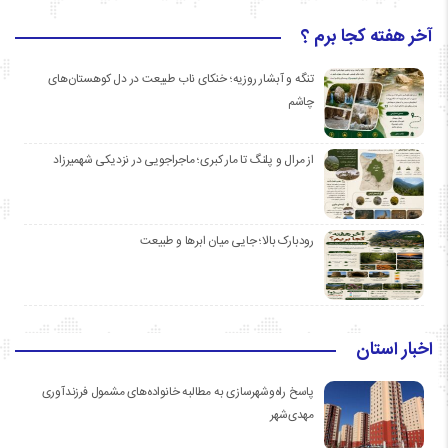
آخر هفته کجا برم ؟
تنگه و آبشار روزیه؛ خنکای ناب طبیعت در دل کوهستان‌های
چاشم
از مرال و پلنگ تا مار کبری؛ ماجراجویی در نزدیکی شهمیرزاد
رودبارک بالا؛ جایی میان ابرها و طبیعت
اخبار استان
پاسخ راه‌وشهرسازی به مطالبه خانواده‌های مشمول فرزندآوری
مهدی‌شهر